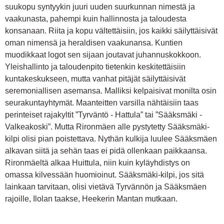
suukopu syntyykin juuri uuden suurkunnan nimestä ja
vaakunasta, pahempi kuin hallinnosta ja taloudesta
konsanaan. Riita ja kopu vältettäisiin, jos kaikki säilyttäisivät
oman nimensä ja heraldisen vaakunansa. Kuntien
muodikkaat logot sen sijaan joutavat juhannuskokkoon.
Yleishallinto ja taloudenpito tietenkin keskitettäisiin
kuntakeskukseen, mutta vanhat pitäjät säilyttäisivät
seremoniallisen asemansa. Malliksi kelpaisivat monilta osin
seurakuntayhtymät. Maanteitten varsilla nähtäisiin taas
perinteiset rajakyltit ”Tyrväntö - Hattula” tai ”Sääksmäki -
Valkeakoski”. Mutta Rironmäen alle pystytetty Sääksmäki-
kilpi olisi pian poistettava. Nythän kulkija luulee Sääksmäen
alkavan siitä ja sehän taas ei pidä ollenkaan paikkaansa.
Rironmäeltä alkaa Huittula, niin kuin kyläyhdistys on
omassa kilvessään huomioinut. Sääksmäki-kilpi, jos sitä
lainkaan tarvitaan, olisi vietävä Tyrvännön ja Sääksmäen
rajoille, Ilolan taakse, Heekerin Mantan mutkaan.