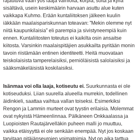
rajautuva vaan yös laaja vainioita, korpia, soita ja kyliä
sisältävä, usein keskimäärin harvaan asuttu alue kuten
vaikkapa Kuhmo. Erään kuntaliitoksen jälkeen kuulin
iäkkään maalaispariskunnan toteavan: ”Mekin olemme nyt
niitä kaupunkilaisia” eli parempia ja sivistyneempiä kuin
ennen. Kuntaliitosten toteutus ei kaikilta osin ansaitse
kiitosta. Varsinkin maalaispitäjien asukkailta pyritään monin
tavoin riistämään entinen identiteetti. Heitä muovataan
teiskolaisista tamperelaisiksi, perniöläisistä salolaisiksi ja
sääksmäkeläisistä koskilaisiksi.
Isänmaa voi olla laaja, kotiseutu ei.
Suurkunnasta ei ole
kotiseuduksi. Liian suurella alueella murrekin, todellinen
äidinkieli, saattaa vaihtua vallan toiseksi. Esimerkiksi
Rengon ja Lammin murteet ovat tyystin erilaisia. Molemmat
ovat nykyistä Hämeenlinnaa. Pälkäneen Onkkaalassa ja
Luopioisten Rautajärvelläkin puheen malli jo muuttuu,
vaikka etäisyyttä ei ole senkään enempää. Nyt jos koskaan
tarvitaan pitäjänseurojen voimatoimia. Nyt on aika tarttua