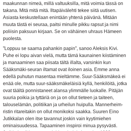
maakunnan nimeä, millä valtuuksilla, mitä voimia tässä on
takana. Mitä mitä mitä. Iltapäivälehti tekee siitä uutisen.
Asiasta keskustellaan enintään yhtenä päivänä. Mitään
muuta tästä ei seuraa, paitsi minulle pikku rapsut ja nimi
poliisin paksuun kirjaan. Se on vähäinen uhraus Hämeen
puolesta.
”Loppuu se saarna pahankin papin”, sanoo Aleksis Kivi.
Puhe ei lopu aivan vielä, mutta tämä kaunainen kiistäminen
ja manaaminen saa piisata tältä illalta, varsinkin kun
Sääksmäki-seuran iltamat ovat iloinen asia. Emme anna
edellä puhutun masentaa mieltämme. Suur-Sääksmäkeä ei
enää ole, mutta suur-sääksmäkeläisiä kyllä, henkilöitä, jotka
ovat täältä ponnistaneet alansa ylimmälle luokalle. Pitäjän
suuria poikia ja tyttäriä on ja on ollut tieteen ja taiteen,
talouselämän, politiikan ja urheilun huipulla. Mannerheim-
ristin ritareitakin on ollut monikoksi saakka. Suuren Eino
Jutikkalan olen itse tavannut joskin vain kyytimiehen
ominaisuudessa. Tapaaminen inspiroi minua pysyvästi.