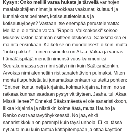
Kysyn: Onko meillä varaa hukata ja tärvellä
vanhojen
maalaispitäjien nimet ja arvokkaat vaakunat, kulttuuri ja
kunniakkaat perinteet, kotiseututietoisuus ja
kotiseutuylpeys? Vastaan itse enempää perustelematta:
Meillä ei ole tähän varaa. ”Rapola, Valkeakoski” seisoo
Museoviraston laatiman esitteen otsikossa. Sääksmäkeä ei
mainita ensinkään. Kaiketi se on muodollisesti oikein, mutta
”onko pakko!”. Toinen esimerkki on Akaa. Vakaa ja vauras
hämäläispitäjä menetti nimensä vuosikymmeniksi.
Seurakunnassa sen nimi säilyi niin kuin Sääksmäenkin.
Arvokas nimi alennettiin ristisanatehtävien pulmaksi. Miten
monta iltapuhdetta tai junamatkaa onkaan kulutettu pohtien:
”Entinen kunta, neljä kirjainta, kolmas kirjain a, hmm, no se
ratkeaa kunhan saadaan pystyrivit täyteen. Jaaha, tuli Akaa.
Missä lienee?” Onneksi Sääksmäestä ei ole sanaristikkoon,
liikaa kirjaimia ja niistäkin kolme äätä, mutta Hauho ja
Renko ovat vaaravyöhykkeessä. No jaa, ehkä
sanaristikkokin on parempi kuin täysi unhola. Ei kai tässä
nyt auta muu kuin tarttua kättäpitempään ja ottaa käyttöön