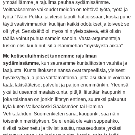
ympärillämme ja rajuilma pauhaa sydämissämme.
Voittaaksemme vaikeudet meidän on tehtävä työtä, työtä ja
työtä.” Näin Pekka, ja yleisö taputti haltioissaan, koska puhe
täytti vaativimmankin kuulijan kaikki odotukset ja toiveet: se
oli lyhyt. Sensisältö oli myös niin yleispätevä, että olisin
täällä voinut puhua samoin sanoin. Vasta-argumentteja
tuskin olisi kuulunut, sillä elämmehän ”myrskyistä aikaa”.
Me kotiseutuihmiset tunnemme rajuilman
sydämissämme,
kun seuraamme kuntaliitosten vauhtia ja
laajuutta. Kuntaliitokset sinänsä ovat tarpeellisia, yleisesti
hyväksyttyjä ja jopa välttämättömiä, jotta asukkaille voidaan
taata lakisääteiset palvelut ja paljon enemmänkin. Yleensä
yksi tai useampi maalaiskunta, pitäjä, liitetään kaupunkiin,
joka toisinaan on jonkin liitetyn entinen, suureksi paisunut
kylä kuten Valkeakoski Sääksmäen tai Hamina
Vehkalahden. Suomenkielen sana, kaupunki, saa näin
toisenkin merkityksen. Se ei enää ole vain suppeahko,
tiiviisti rakennettu ja tiiviisti asuttu, maaseudusta jyrkästi