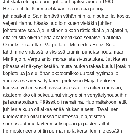
Jutikkala oli lupautunut juhlapuhujaksi vuoden 1983
Helkajuhlille. Kunniatehtäväni oli noutaa puhuja
juhlapaikalle. Sain tehtävän vähän niin kuin suhteilla, koska
veljeni Hannu hääräsi tuolloin kuten vieläkin juhlien
johtotehtävissä. Ajelin siihen aikaan rättisitikalla ja ajattelin,
että ”ei sitä oikein tiedä akateemikkoa sellaisella autolla”.
Onneksi sisarellani Varpulla oli Mercedes-Benz. Sillä
lähdimme yhdessä ja yksissä tuumin puhujaa noutamaan.
Minä ajoin, Varpu antoi moraalista sivustatukea. Jutikkalan
pihassa ei näkynyt ketään, mutta nurkan takaa kuului jotakin
kopistelua ja siellähän akateemikko uurasti ryytimaalla
yhdessä sisarensa tyttären, professori Maija Lehtosen
kanssa työhön soveltuvissa asuissa. Jos oikein muistan,
akateemikko oli pukeutunut virttyneisiin verryttelyhousuihin
ja laamapaitaan. Päässä oli nenäliina. Huomattakoon, että
juhlien alkuun oli aikaa enää niukanlaisesti. Tavallinen
kuolevainen olisi tuossa tilanteessa jo ajat sitten
sonnustautunut täyteen sotisopaan ja pasteeraillut
hermostuneena pirtin permannolla kertaillen mielessään