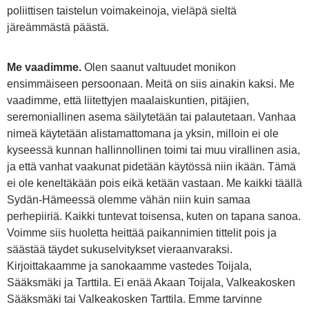
poliittisen taistelun voimakeinoja, vieläpä sieltä
järeämmästä päästä.
Me vaadimme.
Olen saanut valtuudet monikon
ensimmäiseen persoonaan. Meitä on siis ainakin kaksi. Me
vaadimme, että liitettyjen maalaiskuntien, pitäjien,
seremoniallinen asema säilytetään tai palautetaan. Vanhaa
nimeä käytetään alistamattomana ja yksin, milloin ei ole
kyseessä kunnan hallinnollinen toimi tai muu virallinen asia,
ja että vanhat vaakunat pidetään käytössä niin ikään. Tämä
ei ole keneltäkään pois eikä ketään vastaan. Me kaikki täällä
Sydän-Hämeessä olemme vähän niin kuin samaa
perhepiiriä. Kaikki tuntevat toisensa, kuten on tapana sanoa.
Voimme siis huoletta heittää paikannimien tittelit pois ja
säästää täydet sukuselvitykset vieraanvaraksi.
Kirjoittakaamme ja sanokaamme vastedes Toijala,
Sääksmäki ja Tarttila. Ei enää Akaan Toijala, Valkeakosken
Sääksmäki tai Valkeakosken Tarttila. Emme tarvinne