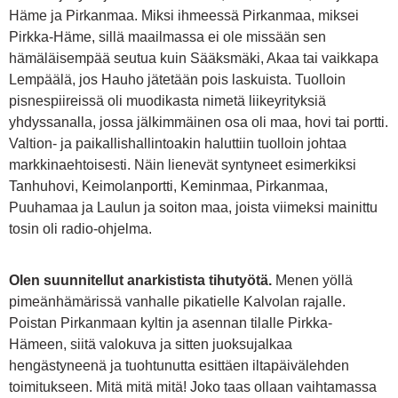
Häme ja Pirkanmaa. Miksi ihmeessä Pirkanmaa, miksei
Pirkka-Häme, sillä maailmassa ei ole missään sen
hämäläisempää seutua kuin Sääksmäki, Akaa tai vaikkapa
Lempäälä, jos Hauho jätetään pois laskuista. Tuolloin
pisnespiireissä oli muodikasta nimetä liikeyrityksiä
yhdyssanalla, jossa jälkimmäinen osa oli maa, hovi tai portti.
Valtion- ja paikallishallintoakin haluttiin tuolloin johtaa
markkinaehtoisesti. Näin lienevät syntyneet esimerkiksi
Tanhuhovi, Keimolanportti, Keminmaa, Pirkanmaa,
Puuhamaa ja Laulun ja soiton maa, joista viimeksi mainittu
tosin oli radio-ohjelma.
Olen suunnitellut anarkistista tihutyötä.
Menen yöllä
pimeänhämärissä vanhalle pikatielle Kalvolan rajalle.
Poistan Pirkanmaan kyltin ja asennan tilalle Pirkka-
Hämeen, siitä valokuva ja sitten juoksujalkaa
hengästyneenä ja tuohtunutta esittäen iltapäivälehden
toimitukseen. Mitä mitä mitä! Joko taas ollaan vaihtamassa