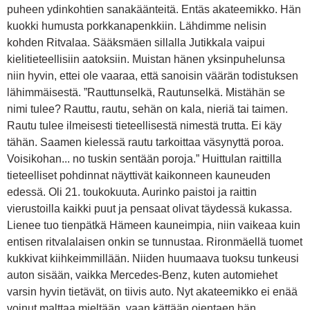
puheen ydinkohtien sanakäänteitä. Entäs akateemikko. Hän
kuokki humusta porkkanapenkkiin. Lähdimme nelisin
kohden Ritvalaa. Sääksmäen sillalla Jutikkala vaipui
kielitieteellisiin aatoksiin. Muistan hänen yksinpuhelunsa
niin hyvin, ettei ole vaaraa, että sanoisin väärän todistuksen
lähimmäisestä. ”Rauttunselkä, Rautunselkä. Mistähän se
nimi tulee? Rauttu, rautu, sehän on kala, nieriä tai taimen.
Rautu tulee ilmeisesti tieteellisestä nimestä trutta. Ei käy
tähän. Saamen kielessä rautu tarkoittaa väsynyttä poroa.
Voisikohan... no tuskin sentään poroja.” Huittulan raittilla
tieteelliset pohdinnat näyttivät kaikonneen kauneuden
edessä. Oli 21. toukokuuta. Aurinko paistoi ja raittin
vierustoilla kaikki puut ja pensaat olivat täydessä kukassa.
Lienee tuo tienpätkä Hämeen kauneimpia, niin vaikeaa kuin
entisen ritvalalaisen onkin se tunnustaa. Rironmäellä tuomet
kukkivat kiihkeimmillään. Niiden huumaava tuoksu tunkeusi
auton sisään, vaikka Mercedes-Benz, kuten automiehet
varsin hyvin tietävät, on tiivis auto. Nyt akateemikko ei enää
voinut malttaa mieltään, vaan kättään ojentaen hän