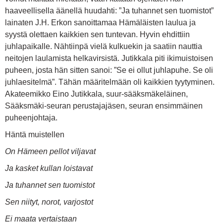
haaveellisella äänellä huudahti: ”Ja tuhannet sen tuomistot”
lainaten J.H. Erkon sanoittamaa Hämäläisten laulua ja
syystä olettaen kaikkien sen tuntevan. Hyvin ehdittiin
juhlapaikalle. Nähtiinpä vielä kulkuekin ja saatiin nauttia
neitojen laulamista helkavirsistä. Jutikkala piti ikimuistoisen
puheen, josta hän sitten sanoi: ”Se ei ollut juhlapuhe. Se oli
juhlaesitelmä”. Tähän määritelmään oli kaikkien tyytyminen.
Akateemikko Eino Jutikkala, suur-sääksmäkeläinen,
Sääksmäki-seuran perustajajäsen, seuran ensimmäinen
puheenjohtaja.
Häntä muistellen
On Hämeen pellot viljavat
Ja kasket kullan loistavat
Ja tuhannet sen tuomistot
Sen niityt, norot, varjostot
Ei maata vertaistaan