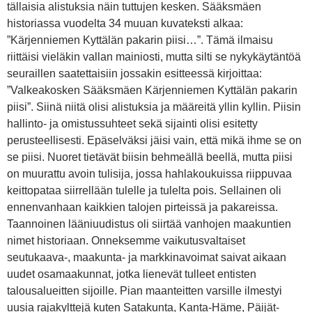
tällaisia alistuksia näin tuttujen kesken. Sääksmäen
historiassa vuodelta 34 muuan kuvateksti alkaa:
”Kärjenniemen Kyttälän pakarin piisi…”. Tämä ilmaisu
riittäisi vieläkin vallan mainiosti, mutta silti se nykykäytäntöä
seuraillen saatettaisiin jossakin esitteessä kirjoittaa:
”Valkeakosken Sääksmäen Kärjenniemen Kyttälän pakarin
piisi”. Siinä niitä olisi alistuksia ja määreitä yllin kyllin. Piisin
hallinto- ja omistussuhteet sekä sijainti olisi esitetty
perusteellisesti. Epäselväksi jäisi vain, että mikä ihme se on
se piisi. Nuoret tietävät biisin behmeällä beellä, mutta piisi
on muurattu avoin tulisija, jossa hahlakoukuissa riippuvaa
keittopataa siirrellään tulelle ja tulelta pois. Sellainen oli
ennenvanhaan kaikkien talojen pirteissä ja pakareissa.
Taannoinen lääniuudistus oli siirtää vanhojen maakuntien
nimet historiaan. Onneksemme vaikutusvaltaiset
seutukaava-, maakunta- ja markkinavoimat saivat aikaan
uudet osamaakunnat, jotka lienevät tulleet entisten
talousalueitten sijoille. Pian maanteitten varsille ilmestyi
uusia rajakylttejä kuten Satakunta, Kanta-Häme, Päijät-