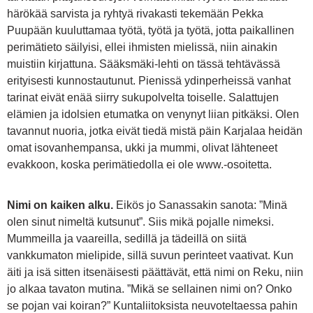
härökää sarvista ja ryhtyä rivakasti tekemään Pekka
Puupään kuuluttamaa työtä, työtä ja työtä, jotta paikallinen
perimätieto säilyisi, ellei ihmisten mielissä, niin ainakin
muistiin kirjattuna. Sääksmäki-lehti on tässä tehtävässä
erityisesti kunnostautunut. Pienissä ydinperheissä vanhat
tarinat eivät enää siirry sukupolvelta toiselle. Salattujen
elämien ja idolsien etumatka on venynyt liian pitkäksi. Olen
tavannut nuoria, jotka eivät tiedä mistä päin Karjalaa heidän
omat isovanhempansa, ukki ja mummi, olivat lähteneet
evakkoon, koska perimätiedolla ei ole www.-osoitetta.
Nimi on kaiken alku.
Eikös jo Sanassakin sanota: ”Minä
olen sinut nimeltä kutsunut”. Siis mikä pojalle nimeksi.
Mummeilla ja vaareilla, sedillä ja tädeillä on siitä
vankkumaton mielipide, sillä suvun perinteet vaativat. Kun
äiti ja isä sitten itsenäisesti päättävät, että nimi on Reku, niin
jo alkaa tavaton mutina. ”Mikä se sellainen nimi on? Onko
se pojan vai koiran?” Kuntaliitoksista neuvoteltaessa pahin