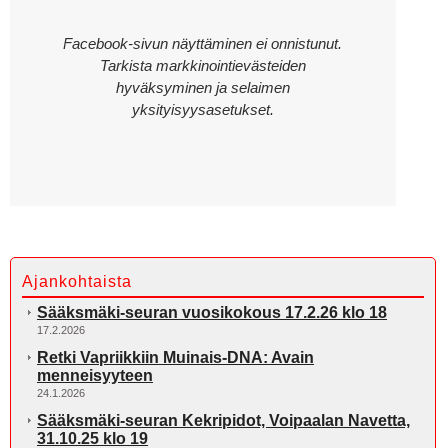
Facebook-sivun näyttäminen ei onnistunut.
Tarkista markkinointievästeiden
hyväksyminen ja selaimen
yksityisyysasetukset.
Ajankohtaista
Sääksmäki-seuran vuosikokous 17.2.26 klo 18
17.2.2026
Retki Vapriikkiin Muinais-DNA: Avain
menneisyyteen
24.1.2026
Sääksmäki-seuran Kekripidot, Voipaalan Navetta,
31.10.25 klo 19