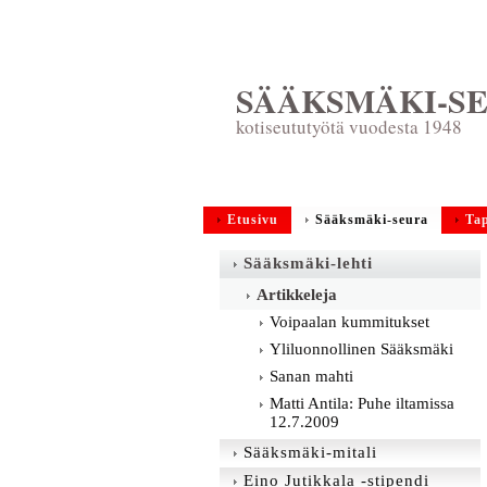
SÄÄKSMÄKI-SE
kotiseututyötä vuodesta 1948
Etusivu
Sääksmäki-seura
Ta
Sääksmäki-lehti
Artikkeleja
Voipaalan kummitukset
Yliluonnollinen Sääksmäki
Sanan mahti
Matti Antila: Puhe iltamissa
12.7.2009
Sääksmäki-mitali
Eino Jutikkala -stipendi