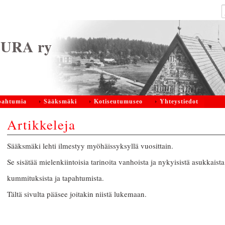
URA ry
pahtumia
Sääksmäki
Kotiseutumuseo
Yhteystiedot
Artikkeleja
Sääksmäki lehti ilmestyy myöhäissyksyllä vuosittain.
Se sisätää mielenkiintoisia tarinoita vanhoista ja nykyisistä asukkaista
kummituksista ja tapahtumista.
Tältä sivulta pääsee joitakin niistä lukemaan.