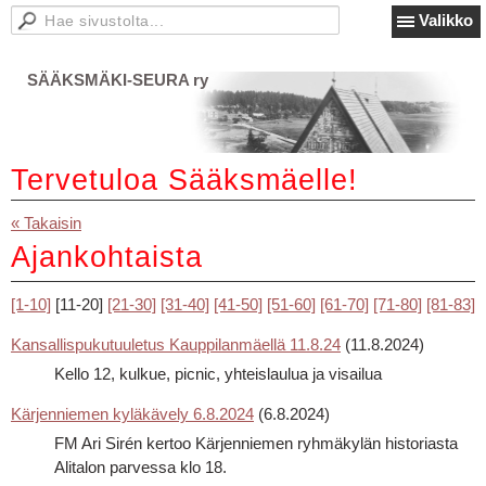
Valikko
SÄÄKSMÄKI-SEURA ry
Tervetuloa Sääksmäelle!
« Takaisin
Ajankohtaista
[1-10]
[11-20]
[21-30]
[31-40]
[41-50]
[51-60]
[61-70]
[71-80]
[81-83]
Kansallispukutuuletus Kauppilanmäellä 11.8.24
(11.8.2024)
Kello 12, kulkue, picnic, yhteislaulua ja visailua
Kärjenniemen kyläkävely 6.8.2024
(6.8.2024)
FM Ari Sirén kertoo Kärjenniemen ryhmäkylän historiasta
Alitalon parvessa klo 18.