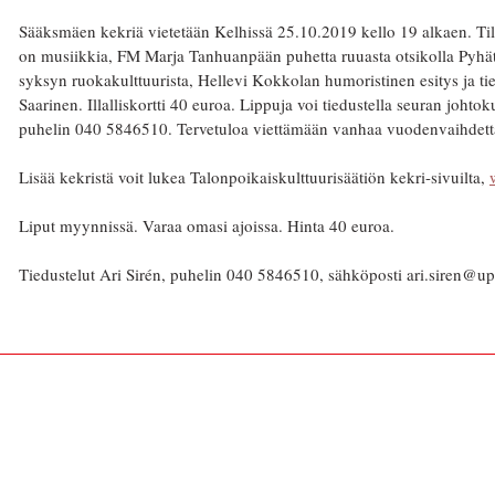
Sääksmäen kekriä vietetään Kelhissä 25.10.2019 kello 19 alkaen. Til
on musiikkia, FM Marja Tanhuanpään puhetta ruuasta otsikolla Pyhät p
syksyn ruokakulttuurista, Hellevi Kokkolan humoristinen esitys ja tie
Saarinen. Illalliskortti 40 euroa. Lippuja voi tiedustella seuran johtok
puhelin 040 5846510. Tervetuloa viettämään vanhaa vuodenvaihdetta
Lisää kekristä voit lukea Talonpoikaiskulttuurisäätiön kekri-sivuilta,
Liput myynnissä. Varaa omasi ajoissa. Hinta 40 euroa.
Tiedustelut Ari Sirén, puhelin 040 5846510, sähköposti ari.siren@