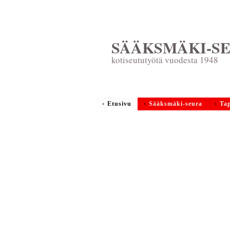
SÄÄKSMÄKI-SE
kotiseututyötä vuodesta 1948
Etusivu
Sääksmäki-seura
Ta