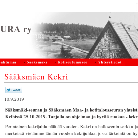
URA ry
pahtumia
Sääksmäki
Kotiseutumuseo
Yhteystiedot
Sääksmäen Kekri
10.9.2019
Sääksmäki-seuran ja Sääksmäen Maa- ja kotitalousseuran yhteistä 
Kelhissä 25.10.2019. Tarjolla on ohjelmaa ja hyvää ruokaa - kek
Perinteinen kekrijuhla päättää vuoden. Kekri on hallowenin serkku j
merkeissä vietämme tämän vuoden kekrijuhlaa, jossa tärkeintä on hy