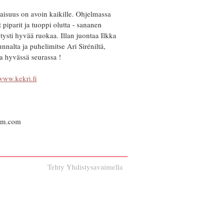
aisuus on avoin kaikille. Ohjelmassa
iparit ja tuoppi olutta - sananen
tysti hyvää ruokaa. Illan juontaa Ilkka
unnalta ja puhelimitse Ari Siréniltä,
 hyvässä seurassa !
www.kekri.fi
upm.com
Tehty Yhdistysavaimella